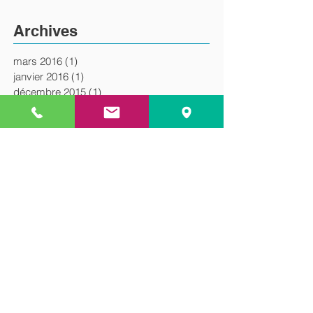
Archives
mars 2016
(1)
1 post
janvier 2016
(1)
1 post
décembre 2015
(1)
1 post
NOUS CONTACTER
SELARL CABINET MÉR
EY
Avocat au Barreau de Paris
5 avenue
de l'Opéra
75 001 P
aris
Tel :
01.89.16.84.05
E-mail :
contact@cabinetmerey.com