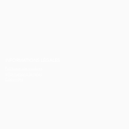
I
NFORMATIONS LÉGALES
Politique de cookies
Informations légales
Copyright