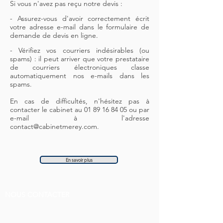
Si vous n'avez pas reçu notre devis :
- Assurez-vous d'avoir correctement écrit
votre adresse e-mail dans le formulaire de
demande de devis en ligne.
-
Vérifiez vos courriers indésirables (ou
spams) : il peut arriver que votre prestataire
de courriers électroniques classe
automatiquement nos e-mails dans les
spams.
En cas de difficultés, n'hésitez pas à
contacter le cabinet au
01 89 16 84 05
ou par
e-mail à l'adresse
contact@cabinetmerey.com
.
En savoir plus
NOUS CONTACTER
SELARL CABINET MÉR
EY
Avocat au Barreau de Paris